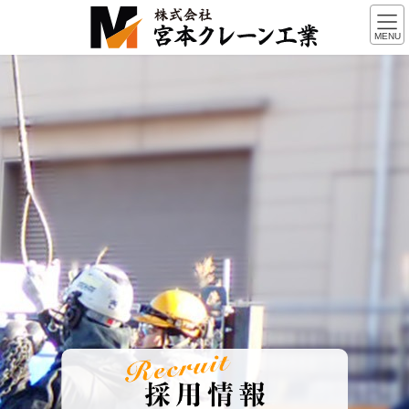
コ
ナ
ン
ビ
MENU
テ
ゲ
ン
ー
ツ
シ
へ
ョ
ス
ン
キ
に
ッ
移
プ
動