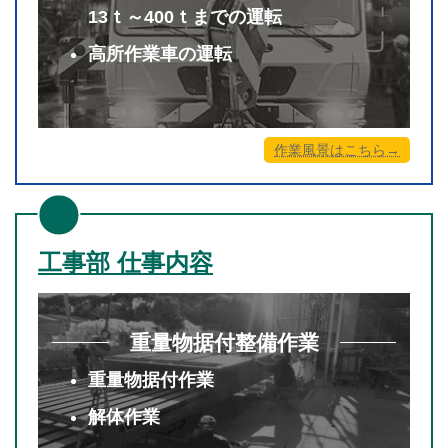
13ｔ～400ｔまでの運転
高所作業車の運転
作業風景はこちら→
工事部 仕事内容
重量物据付整備作業
重量物据付作業
解体作業